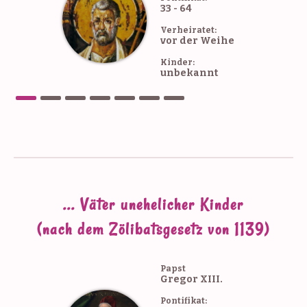
Ferdinand Birrewitz
33 - 64
Kassenwart
Verheiratet:
vor der Weihe
Kinder:
unbekannt
... Väter unehelicher Kinder
(nach dem Zölibatsgesetz von 1139)
Papst
Gregor XIII.
Pontifikat: