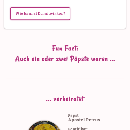
takimata sanctus est Lorem ipsum dolor sit amet.
Lorem ipsum dolor sit amet, consetetur sadipscing
Wie kannst Du mitwirken?
elitr, sed diam nonumy.
Nazaré Maria Mendes
Öffentlichkeitsarbeit
Fun Fact:
Auch ein oder zwei Päpste waren ...
Hermann Kast
Schriftführer
... verheiratet
Papst
Apostel Petrus
Pontifikat: